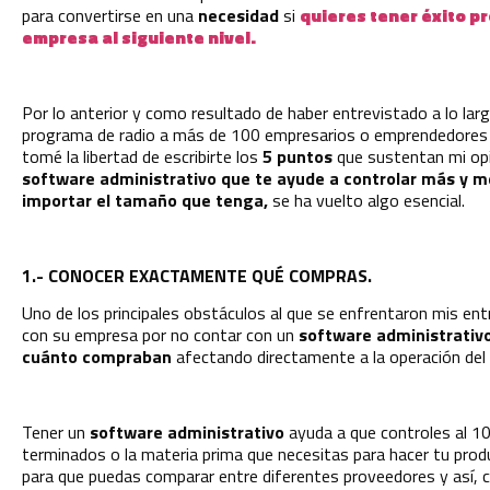
para convertirse en una
necesidad
si
quieres tener éxito pr
empresa al siguiente nivel.
Por lo anterior y como resultado de haber entrevistado a lo la
programa de radio a más de 100 empresarios o emprendedores 
tomé la libertad de escribirte los
5 puntos
que sustentan mi op
software administrativo
que te ayude a controlar más y m
importar el tamaño que tenga,
se ha vuelto algo esencial.
1.- CONOCER EXACTAMENTE QUÉ COMPRAS.
Uno de los principales obstáculos al que se enfrentaron mis ent
con su empresa por no contar con un
software administrativ
cuánto compraban
afectando directamente a la operación del
Tener un
software administrativo
ayuda a que controles al 1
terminados o la materia prima que necesitas para hacer tu prod
para que puedas comparar entre diferentes proveedores y así, c