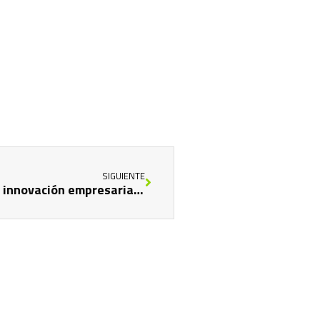
SIGUIENTE
5 marcas exitosas que implementaron la innovación empresarial en sus procesos.