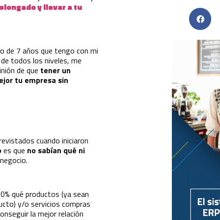
olongado y llevar a tu
rgo de 7 años que tengo con mi
de todos los niveles, me
inión de que
tener un
ejor tu empresa sin
revistados cuando iniciaron
o
es que
no sabían qué ni
 negocio.
00% qué productos (ya sean
ucto) y/o servicios compras
onseguir la mejor relación