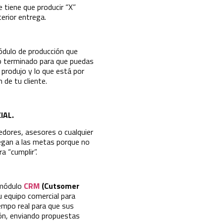
 tiene que producir “X”
erior entrega.
ódulo de producción que
to terminado para que puedas
 produjo y lo que está por
 de tu cliente.
IAL.
dores, asesores o cualquier
legan a las metas porque no
a “cumplir”.
 módulo
CRM
(Cutsomer
u equipo comercial para
empo real para que sus
ón, enviando propuestas